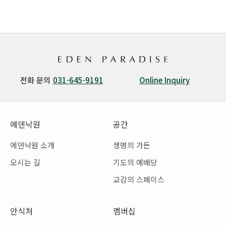
전화 문의
031-645-9191
Online Inquiry
에덴낙원
공간
에덴낙원 소개
생명의 가든
오시는 길
기도의 예배당
교감의 스페이스
안식처
멤버십