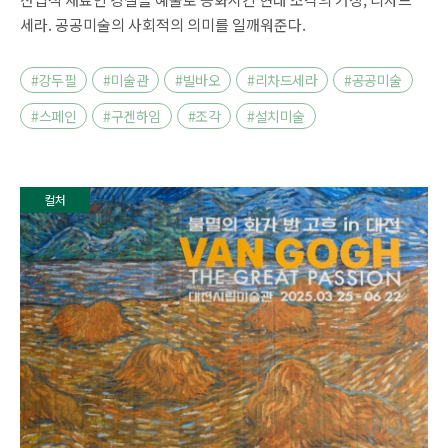
세라. 공공미술의 사회적의 의미를 일깨워준다.
#강두필
#미술관
#빌바오
#리차드세라
#공공미술
#스페인
#구겐하임
#조각
#설치미술
컬처