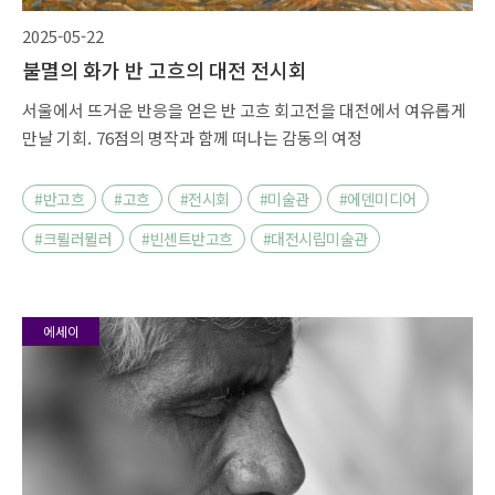
2025-05-22
불멸의 화가 반 고흐의 대전 전시회
서울에서 뜨거운 반응을 얻은 반 고흐 회고전을 대전에서 여유롭게
만날 기회. 76점의 명작과 함께 떠나는 감동의 여정
#반고흐
#고흐
#전시회
#미술관
#에덴미디어
#크륄러뮐러
#빈센트반고흐
#대전시립미술관
에세이