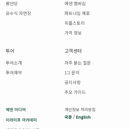
봉안당
에덴 멤버십
유수식 자연장
파트너십 제휴
피플스토리
가격 정보
투어
고객센터
투어소개
자주 묻는 질문
투어예약
1:1 문의
공지사항
추모 가이드
에덴 미디어
개인정보 처리방침
/
국문
English
이라이프 아카데미